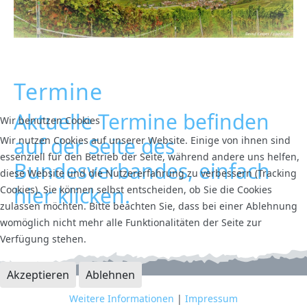
Termine
Aktuelle Termine befinden
Wir benutzen Cookies
auf der Seite des
Wir nutzen Cookies auf unserer Website. Einige von ihnen sind
essenziell für den Betrieb der Seite, während andere uns helfen,
Bundesverbandes, einfach
diese Website und die Nutzererfahrung zu verbessern (Tracking
hier klicken.
Cookies). Sie können selbst entscheiden, ob Sie die Cookies
zulassen möchten. Bitte beachten Sie, dass bei einer Ablehnung
womöglich nicht mehr alle Funktionalitäten der Seite zur
Verfügung stehen.
Akzeptieren
Ablehnen
Weitere Informationen
|
Impressum